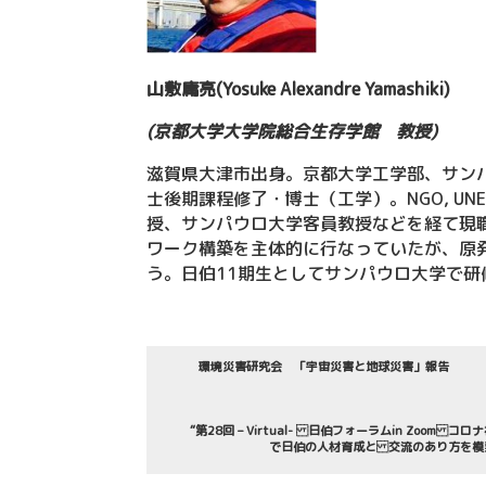
山敷庸亮
(Yosuke Alexandre Yamashiki)
(
京都大学大学院総合生存学館 教授
)
滋賀県大津市出身。京都大学工学部、サン
士後期課程修了・博士（工学）。NGO, UN
授、サンパウロ大学客員教授などを経て現職
ワーク構築を主体的に行なっていたが、原
う。日伯11期生としてサンパウロ大学で研
環境災害研究会 「宇宙災害と地球災害」報告
“第28回 – Virtual- 日伯フォーラムin Zoom コロ
で日伯の人材育成と 交流のあり方を模