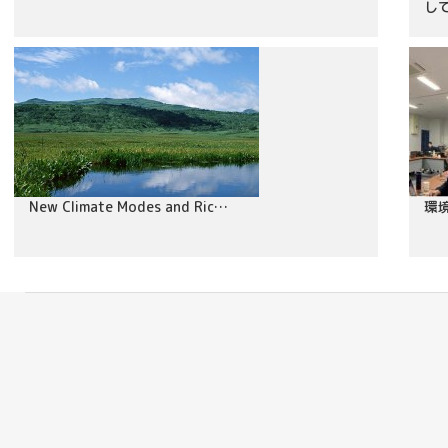
し
New Climate Modes and Ric…
環