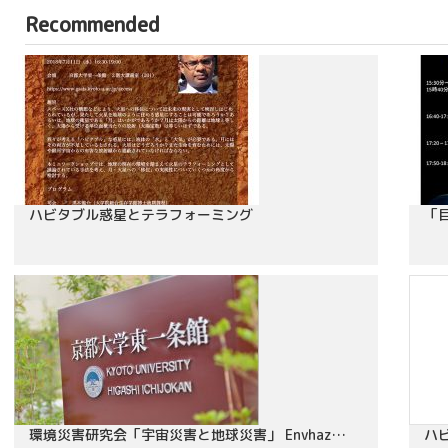
Recommended
ハビタブル惑星とテラフォーミング
「
環境災害研究会「宇宙災害と地球災害」 Envhaz…
ハ