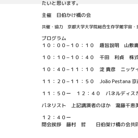
たいと思います。
主催 日伯かけ橋の会
共催・協力 京都大学大学院総合生存学館宇宙・
プログラム
１０：００−１０：１０ 趣旨説明 山敷
１０：１０−１０：４０ 千田 利貞 株
１０：４０−１１：１０ 淀 貴彦 ニッケ
１１：２０−１１：５０ João Pestan
１１：５０ー １２：４０ パネルディス
パネリスト 上記講演者のほか 瀧藤千恵
１２：４０ー
閉会挨拶 藤村 哲 日伯架け橋の会共