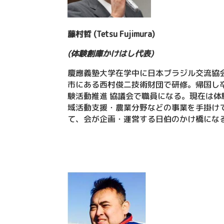
藤
村哲
(
Tetsu
Fujimura)
(
体験創庫かけはし代表
)
慶應義塾大学在学中に日本ブラジル交流協
市にある西村俊二技術財団で研修。帰国し
験活動推進 協議会で職員になる。現在は
域活動支援・農業分野などの事業を手掛け
て、会が企画・運営する日伯のかけ橋にな