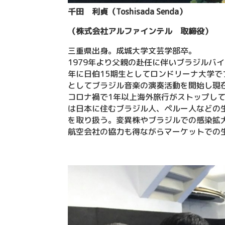
千田 利貞（Toshisada Senda）
（株式会社アルファインテル 取締役）
三重県出身。成城大学文芸学部卒。
1979年より父親の赴任に伴いブラジルバ
年に日伯15期生としてロンドリーナ大学
としてブラジル音楽の演奏活動を開始し現
コロナ禍で1年以上海外旅行がストップし
は日本に住むブラジル人、ペルー人などの
を取り扱う。変異株やブラジルでの感染拡
航空会社の協力も得ながらマーケットでの