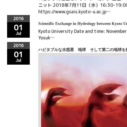
ニット 2018年7月11日（水）16:30-1
https://www.gsais.kyoto-u.ac.jp…
2016
Scientific Exchange in Hydrology between Kyoto 
01
Kyoto University Date and time: Novemb
Jul
Yosuk…
2016
ハビタブルな水惑星 地球 そして第二の地球
01
Jul