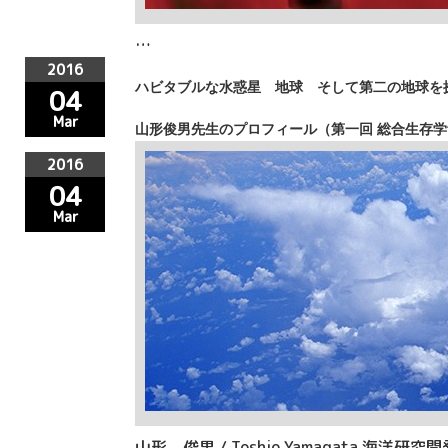
…
2016
ハビタブルな水惑星 地球 そして第二の地球
04
Mar
山形俊男先生のプロフィール（第一回 総合生存学
2016
04
Mar
山形 俊男 / Toshio Yamagata 