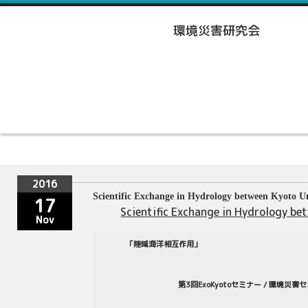
2016
Scientific Exchange in Hydrology between Kyoto
17
Scientific Exchange in Hydrology be
Nov
「陸域海洋相互作用」
第3回ExoKyotoセミナー / 環境災害