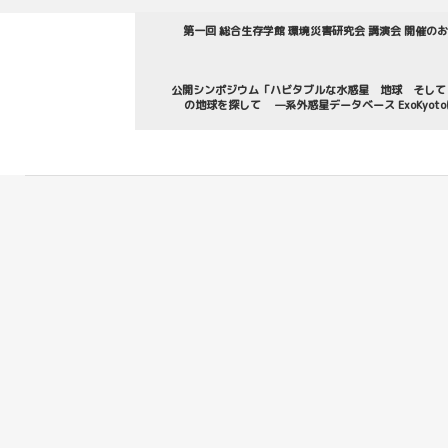
第一回 総合生存学館 環境災害研究会 講演会 開催の
公開シンポジウム「ハビタブルな水惑星 地球 そして
の地球を探して —系外惑星データベース ExoKyot