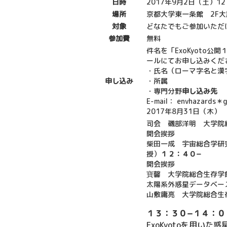
日時
2017年9月2日（土）12
場所
京都大学東一条館 2F
対象
どなたでもご参加いただ
参加費
無料
件名を「ExoKyoto
ールにてお申し込みくだ
・氏名（ローマ字名と漢
申し込み
・所属
・専門分野
申し込み先
E-mail： envhazard
2017年8月31日（木）
司会 磯部洋明 大学院
開会挨拶
柴田一成 宇宙総合学研
授）
１２：４０−
開会挨拶
寶馨 大学院総合生存学
太陽系外惑星データベース
山敷庸亮 大学院総合生
１３：３０−１４：０
ExoKyotoを用いた