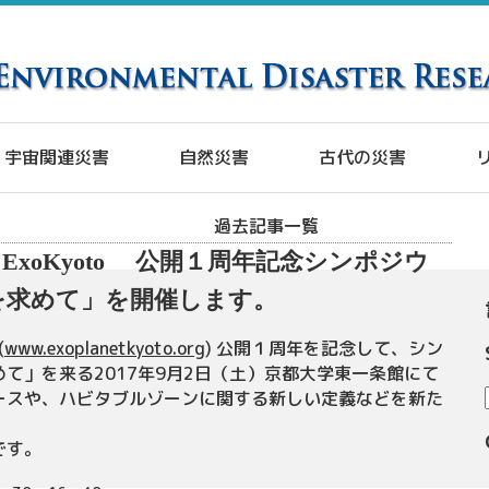
宇宙関連災害
自然災害
古代の災害
過去記事一覧
xoKyoto 公開１周年記念シンポジウ
を求めて」を開催します。
(
www.exoplanetkyoto.org
) 公開１周年を記念して、シン
て」を来る2017年9月2日（土）京都大学東一条館にて
ースや、ハビタブルゾーンに関する新しい定義などを新た
です。