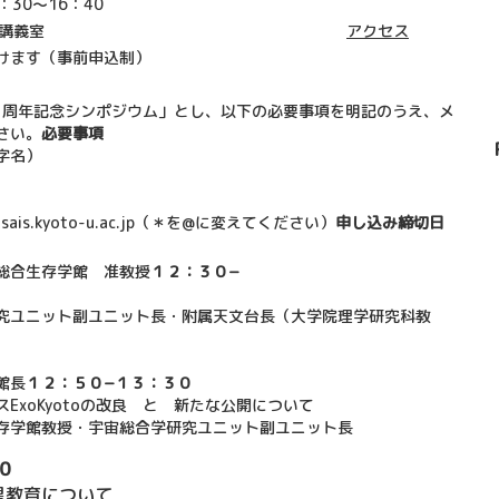
：30〜16：40
大講義室
アクセス
環境災害
ハビタブ
12/2
第一回
第一
新し
ハ
環
けます（事前申込制）
球災害」 
ング
Recentl
ム&…
YOXO 
研究会
研究
とそ
し
球
公開１周年記念シンポジウム」とし、以下の必要事項を明記のうえ、メ
さい。
必要事項
字名）
s＊gsais.kyoto-u.ac.jp（＊を@に変えてください）
申し込み締切日
総合生存学館 准教授
１２：３０−
究ユニット副ユニット長・附属天文台長（大学院理学研究科教
館長
１２：５０−１３：３０
ExoKyotoの改良 と 新たな公開について
存学館教授・宇宙総合学研究ユニット副ユニット長
０
惑星教育について