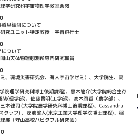
院理学研究科宇宙物理学教室助教
０
た系外惑星観測について
学研究ユニット特定教授・宇宙飛行士
０
レアについて
台岡山天体物理観測所専門研究職員
０
ゼミ、環境災害研究会、有人宇宙学ゼミ）、大学院生、高
介
大学院理学研究科博士後期課程)、黒木龍介(大学院総合生存
慶哉(理学部)、佐藤啓明(工学部)、高木風香（農学部）、
木健司 (大学院農学研究科博士後期課程)、Cassandra
o英語化スタッフ) 、芝池諭人(東京工業大学理学院博士課程)、稲
田理那（守山高校ハビタブル研究会）
３０