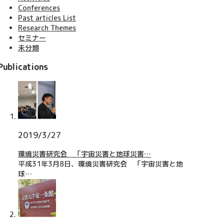
Conferences
Past articles List
研究会「宇宙災害と地
ル惑星とテラフォーミ
3 – 第20回日伯フォーラ
 総合生存学館 環境災害
回 総合生存学館 環境災害
く発見された気候変動現象
ビタブルな水惑星 地球 そ
境災害研究会「宇宙災害と地
ハビタブル惑星とテラフォーミ
12/23 – 第20回日伯フォーラ
第一回 総合生存学館 環境災害
第一回 総合生存学館 環境災害
新しく発見された気候変動現象
ハビタブルな水惑星 地球 そ
環境災害研究会「宇宙災害と地
ハビタブル惑星とテラフォーミ
Research Themes
E…
y completed p…
FESTIVAL2024 YO…
 講…
会 講…
の発生予…
て第二の地…
災害」 E…
ング
Recently completed p…
ム&…
YOXO FESTIVAL2024 YO…
研究会 講…
研究会 講…
とその発生予…
して第二の地…
球災害」 E…
ング
Recently completed p…
セミナー
未分類
Publications
2019/3/27
環境災害研究会 「宇宙災害と地球災害…
平成31年3月8日、環境災害研究会 「宇宙災害と地
球…