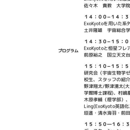
佐々木 貴教 大学
１４：００−１４：３
ExoKyotoを用い
土井隆雄 宇宙総合
１４：３０−１５：０
ExoKyotoと恒星フ
プログラム
前原裕之 国立天文
１５：１０−１５：５
研究会（宇宙生物学
校生、スタッフの紹
野津翔太/野津湧太(
学館博士課程)、村嶋
木原孝輔（理学部）、三
Ling(ExoKyot
垣遙・清水海羽・前
１５：５０—１６：