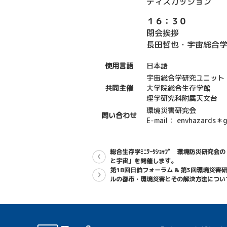
ディスカッション
１６：３０
閉会挨拶
長田哲也・宇宙総合
使用言語
日本語
宇宙総合学研究ユニット
共同主催
大学院総合生存学館
理学研究科附属天文台
環境災害研究会
問い合わせ
E-mail： envhazard
総合生存学ﾐﾆﾜｰｸｼｮｯﾌﾟ 環境防災研究会
と宇宙」を開催します。
第18回日伯フォーラム & 第3回環境災害
ルの都市・環境災害とその解決方法につい