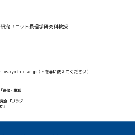
学研究ユニット長理学研究科教授
s＊gsais.kyoto-u.ac.jp（＊を@に変えてください）
の「進化・絶滅
研究会 「ブラジ
て」